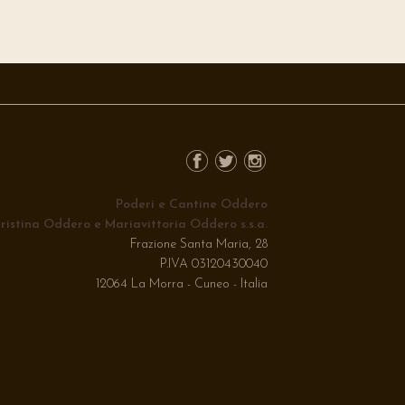
Poderi e Cantine Oddero
ristina Oddero e Mariavittoria Oddero s.s.a.
Frazione Santa Maria, 28
P.IVA 03120430040
12064 La Morra - Cuneo - Italia