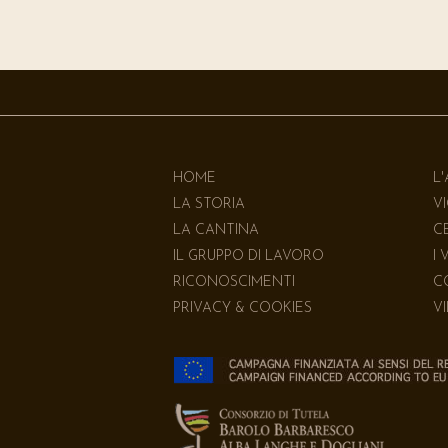
HOME
L
LA STORIA
V
LA CANTINA
C
IL GRUPPO DI LAVORO
I 
RICONOSCIMENTI
C
PRIVACY & COOKIES
V