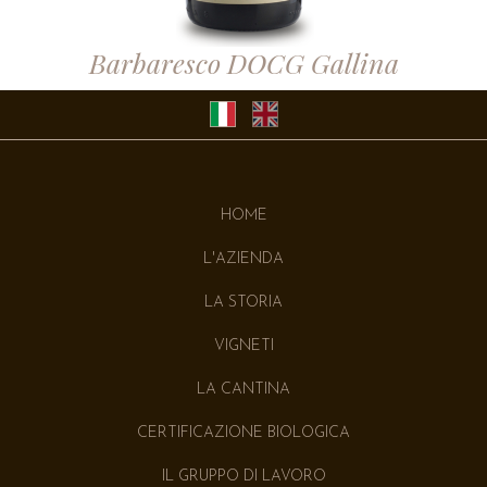
Barbaresco DOCG Gallina
HOME
L'AZIENDA
LA STORIA
VIGNETI
LA CANTINA
CERTIFICAZIONE BIOLOGICA
IL GRUPPO DI LAVORO