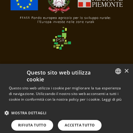
×
Questo sito web utilizza
cookie
Questo sito web utilizza i cookie per migliorare la tua esperienza
Poderi e Cantine Oddero
ITALIAN
di navigazione. Utilizzando il nostro sito web acconsenti a tutti i
di Mariacristina Oddero e Mariavittoria Oddero s.s.a.
cookie in conformità con la nostra policy per i cookie.
Leggi di più
Frazione Santa Maria, 28
ENGLISH
P.IVA 03120430040
MOSTRA DETTAGLI
12064 La Morra - Cuneo - Italia
RIFIUTA TUTTO
ACCETTA TUTTO