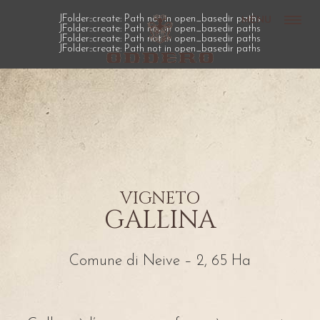
JFolder::create: Path not in open_basedir paths
MENU
JFolder::create: Path not in open_basedir paths
JFolder::create: Path not in open_basedir paths
JFolder::create: Path not in open_basedir paths
VIGNETO
GALLINA
Comune di Neive – 2, 65 Ha