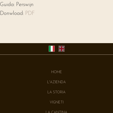
Guida:
Perswijn
Donwload:
PDF
HOME
L'AZIENDA
LA STORIA
VIGNETI
LA CANTINA