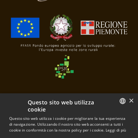
×
Questo sito web utilizza
cookie
Questo sito web utilizza i cookie per migliorare la tua esperienza
Poderi e Cantine Oddero
ITALIAN
di navigazione. Utilizzando il nostro sito web acconsenti a tutti i
di Mariacristina Oddero e Mariavittoria Oddero s.s.a.
cookie in conformità con la nostra policy per i cookie.
Leggi di più
Frazione Santa Maria, 28
ENGLISH