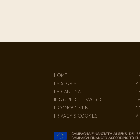
HOME
L
LA STORIA
V
LA CANTINA
C
IL GRUPPO DI LAVORO
I 
RICONOSCIMENTI
C
PRIVACY & COOKIES
V