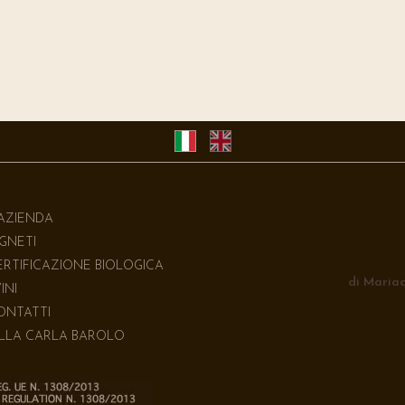
'AZIENDA
IGNETI
ERTIFICAZIONE BIOLOGICA
di Mariac
VINI
ONTATTI
ILLA CARLA BAROLO