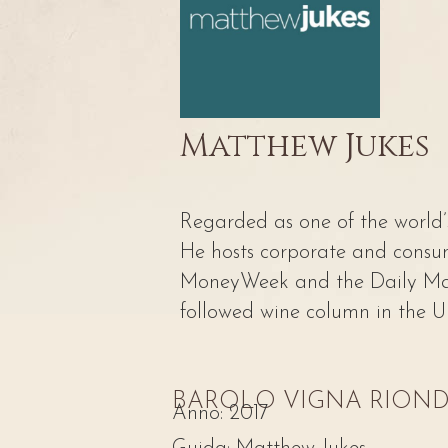
Matthew Jukes
Regarded as one of the world’
He hosts corporate and consume
MoneyWeek and the Daily Mail
followed wine column in the U
BAROLO VIGNA RIONDA
Anno:
2017