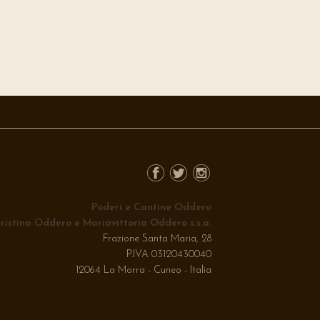
Poderi e Cantine Oddero
ristina Oddero e Mariavittoria Oddero s.s.a.
Frazione Santa Maria, 28
P.IVA 03120430040
12064 La Morra - Cuneo - Italia