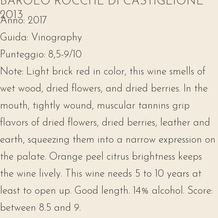
BAROLO ROCCHE DI CASTIGLIONE
2013
Anno:
2017
Guida:
Vinography
Punteggio:
8,5-9/10
Note:
Light brick red in color, this wine smells of
wet wood, dried flowers, and dried berries. In the
mouth, tightly wound, muscular tannins grip
flavors of dried flowers, dried berries, leather and
earth, squeezing them into a narrow expression on
the palate. Orange peel citrus brightness keeps
the wine lively. This wine needs 5 to 10 years at
least to open up. Good length. 14% alcohol. Score:
between 8.5 and 9.